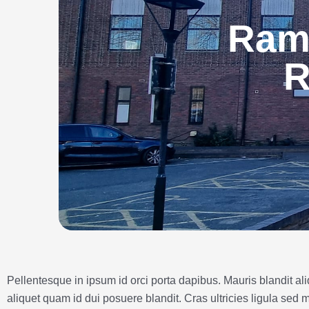
Ram
R
Pellentesque in ipsum id orci porta dapibus. Mauris blandit al
aliquet quam id dui posuere blandit. Cras ultricies ligula sed