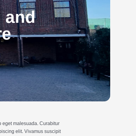
 and
re
leo eget malesuada. Curabitur
iscing elit. Vivamus suscipit