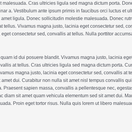
eget malesuada. Cras ultricies ligula sed magna dictum porta. Do
inar a. Vestibulum ante ipsum primis in faucibus orci luctus et u
it amet ligula. Donec sollicitudin molestie malesuada. Donec r
t tellus. Vivamus magna justo, lacinia eget consectetur sed, con
get consectetur sed, convallis at tellus. Nulla porttitor accumsa
t quam id dui posuere blandit. Vivamus magna justo, lacinia eget
allis at tellus. Cras ultricies ligula sed magna dictum porta. Cu
us magna justo, lacinia eget consectetur sed, convallis at tell
et dui. Curabitur non nulla sit amet nisl tempus convallis quis 
 Praesent sapien massa, convallis a pellentesque nec, egestas 
diam sit amet quam vehicula elementum sed sit amet dui. Mauris
ada. Proin eget tortor risus. Nulla quis lorem ut libero malesua