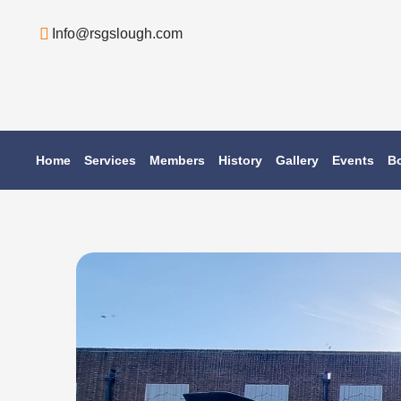
Skip
Info@rsgslough.com
to
content
Home
Services
Members
History
Gallery
Events
B